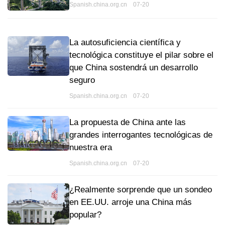
Spanish.china.org.cn 07-20
La autosuficiencia científica y
tecnológica constituye el pilar sobre el
que China sostendrá un desarrollo
seguro
Spanish.china.org.cn 07-20
La propuesta de China ante las
grandes interrogantes tecnológicas de
nuestra era
Spanish.china.org.cn 07-20
¿Realmente sorprende que un sondeo
en EE.UU. arroje una China más
popular?