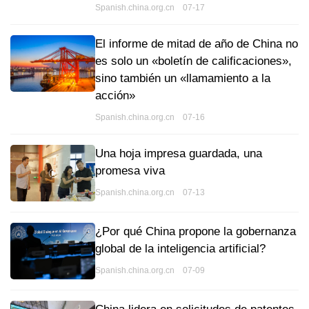
Spanish.china.org.cn 07-17
El informe de mitad de año de China no
es solo un «boletín de calificaciones»,
sino también un «llamamiento a la
acción»
Spanish.china.org.cn 07-16
Una hoja impresa guardada, una
promesa viva
Spanish.china.org.cn 07-13
¿Por qué China propone la gobernanza
global de la inteligencia artificial?
Spanish.china.org.cn 07-09