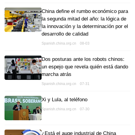
China define el rumbo económico para
la segunda mitad del año: la lógica de
la innovación y la determinación por el
desarrollo de calidad
Spanish.china.org.cn 08-03
Dos posturas ante los robots chinos:
un espejo que revela quién está dando
marcha atrás
Spanish.china.org.cn 07-31
Xi y Lula, al teléfono
Spanish.china.org.cn 07-30
¿Está el auge industrial de China