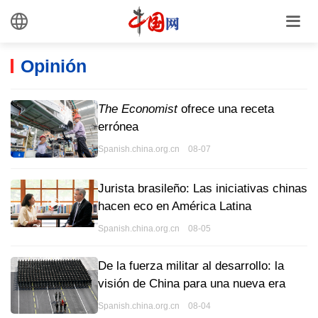
Opinión
The Economist
ofrece una receta
errónea
Spanish.china.org.cn 08-07
Jurista brasileño: Las iniciativas chinas
hacen eco en América Latina
Spanish.china.org.cn 08-05
De la fuerza militar al desarrollo: la
visión de China para una nueva era
Spanish.china.org.cn 08-04