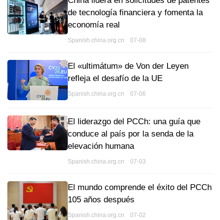
China lidera en solicitudes de patentes
de tecnología financiera y fomenta la
economía real
Spanish.china.org.cn 07-08
El «ultimátum» de Von der Leyen
refleja el desafío de la UE
Spanish.china.org.cn 07-06
El liderazgo del PCCh: una guía que
conduce al país por la senda de la
elevación humana
Spanish.china.org.cn 07-03
El mundo comprende el éxito del PCCh
105 años después
Spanish.china.org.cn 07-02