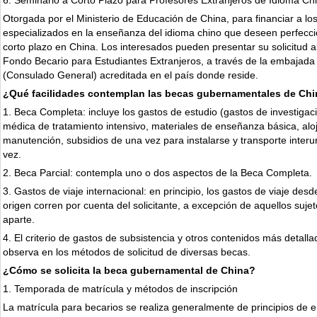
6. Seminario a Corto Plazo para Profesores Extranjeros de Idioma Ch
Otorgada por el Ministerio de Educación de China, para financiar a lo
especializados en la enseñanza del idioma chino que deseen perfeccio
corto plazo en China. Los interesados pueden presentar su solicitud a
Fondo Becario para Estudiantes Extranjeros, a través de la embajada
(Consulado General) acreditada en el país donde reside.
¿Qué facilidades contemplan las becas gubernamentales de Ch
1. Beca Completa: incluye los gastos de estudio (gastos de investigaci
médica de tratamiento intensivo, materiales de enseñanza básica, alo
manutención, subsidios de una vez para instalarse y transporte inter
vez.
2. Beca Parcial: contempla uno o dos aspectos de la Beca Completa.
3. Gastos de viaje internacional: en principio, los gastos de viaje desd
origen corren por cuenta del solicitante, a excepción de aquellos suje
aparte.
4. El criterio de gastos de subsistencia y otros contenidos más detall
observa en los métodos de solicitud de diversas becas.
¿Cómo se solicita la beca gubernamental de China?
1. Temporada de matrícula y métodos de inscripción
La matrícula para becarios se realiza generalmente de principios de e