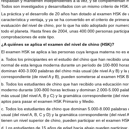
respaldan y mantienen independientes a la vez, y se complementan 
Todos son investigados y desarrollados con un mismo criterio de HSK
La práctica y el desarrollo de 20 años han dotado al examen HSK de
característica y ventaja, y ya se ha convertido en el criterio de primer
evaluación del nivel de chino, por lo que ha sido adoptado por numer
todo el planeta. Hasta fines de 2004, unas 400.000 personas particip
comprobaciones de este tipo.
¿A quiénes se aplica el examen del nivel de chino (HSK)?
El examen HSK se aplica a las personas cuya lengua materna no es el
a. Todos los principiantes en el estudio del chino que han recibido un
normal de esta lengua moderna durante un período de 100-800 horas 
dominan 400-3.000 palabras del chino más usual (de nivel A y B) y la
correspondiente (de nivel A y B), pueden someterse al examen HSK B
b. Todos los estudiantes de chino que han recibido una educación no
moderno durante 100-800 horas lectivas y dominan 2.000-5.000 palab
más usual (del nivel A, B y C) y la gramática correspondiente (del nivel
aptos para pasar el examen HSK Primario y Medio.
c. Todos los estudiantes de chino que dominan 5.000-8.000 palabras 
usual (del nivel A, B, C y D) y la gramática correspondiente (del nivel A
tienen un nivel superior de chino, pueden participar en el examen HSK
d. Los estudiantes de 15 años de edad hacia abajo pueden participar