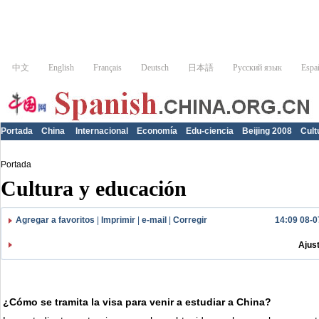
Portada
China
Internacional
Economía
Edu-ciencia
Beijing 2008
Cult
Portada
Cultura y educación
Agregar a favoritos
|
Imprimir
|
e-mail
|
Corregir
14:09 08-0
Ajus
¿Cómo se tramita la visa para venir a estudiar a China?