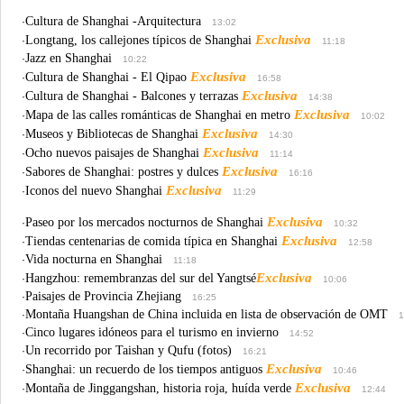
Cultura de Shanghai -Arquitectura
·
13:02
Exclusiva
Longtang, los callejones típicos de Shanghai
·
11:18
Jazz en Shanghai
·
10:22
Exclusiva
Cultura de Shanghai - El Qipao
·
16:58
Exclusiva
Cultura de Shanghai - Balcones y terrazas
·
14:38
Exclusiva
Mapa de las calles románticas de Shanghai en metro
·
10:02
Exclusiva
Museos y Bibliotecas de Shanghai
·
14:30
Exclusiva
Ocho nuevos paisajes de Shanghai
·
11:14
Exclusiva
Sabores de Shanghai: postres y dulces
·
16:16
Exclusiva
Iconos del nuevo Shanghai
·
11:29
Exclusiva
Paseo por los mercados nocturnos de Shanghai
·
10:32
Exclusiva
Tiendas centenarias de comida típica en Shanghai
·
12:58
Vida nocturna en Shanghai
·
11:18
Exclusiva
Hangzhou: remembranzas del sur del Yangtsé
·
10:06
Paisajes de Provincia Zhejiang
·
16:25
Montaña Huangshan de China incluida en lista de observación de OMT
·
1
Cinco lugares idóneos para el turismo en invierno
·
14:52
Un recorrido por Taishan y Qufu (fotos)
·
16:21
Exclusiva
Shanghai: un recuerdo de los tiempos antiguos
·
10:46
Exclusiva
Montaña de Jinggangshan, historia roja, huída verde
·
12:44