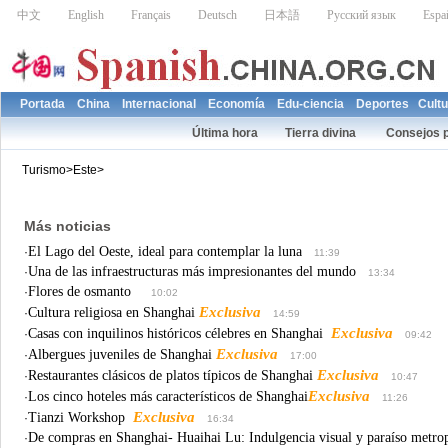
Turismo
>
Este
>
Más noticias
El Lago del Oeste, ideal para contemplar la luna
·
11:39
Una de las infraestructuras más impresionantes del mundo
·
13:34
Flores de osmanto
·
10:02
Exclusiva
Cultura religiosa en Shanghai
·
14:59
Exclusiva
Casas con inquilinos históricos célebres en Shanghai
·
09:42
Exclusiva
Albergues juveniles de Shanghai
·
17:00
Exclusiva
Restaurantes clásicos de platos típicos de Shanghai
·
10:47
Exclusiva
Los cinco hoteles más característicos de Shanghai
·
11:26
Exclusiva
Tianzi Workshop
·
16:34
De compras en Shanghai- Huaihai Lu: Indulgencia visual y paraíso me
·