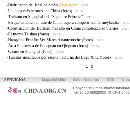
Exclusiva
Disfrutando del final de otoño
·
14:33
La aldea más hermosa de China (fotos)
·
15:57
Turismo en Shanghai del "Sapphire Princess"
·
10:57
Parque temático en este de China espera competir con Disneylandia
·
16:31
Construcción del Edificio más alto en China completado el Viernes
·
14:54
El monte Taishan (fotos)
·
14:09
Hangzhou Prohíbe Ver Marea durante noche (fotos)
·
15:46
Área Pintoresca de Badaguan en Qingdao (fotos)
·
16:37
Comer en Shanghai (fotos)
·
16:09
Turistas encantados por escena nocturna del Lago Xihu (fotos)
·
16:06
1
2