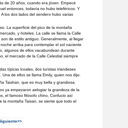
más de 20 años, cuando era jóven. Empecé
uel entonces, todavía no hubo teleféricos. Y
 A los dos lados del sendero hubo varias
so. La superficie del pico de la montaña
mercado, y hoteles. La calle se llama la Calle
 son de estilo antiguo. Generalmente, al llegar
a noche arriba para contemplar el sol naciente
so, algunos de ellos vacabundean durante
so, el mercado de la Calle Celestial siempre
s típicas lcoales, dos turistas irlandeses
l. Una de ellos se llama Emily, quien nos dijo:
ña Taishan, que es muy bella y grandiosa.
nos ya empezaron aelogiar la grandeza de la
 el famoso filósofo chino, Confucio así
de la montaña Taisan, se siente que todo el
Siguiente>>