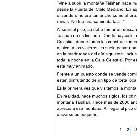
"Vine a subir la montaña Taishan hace 
desde la Puerta del Cielo Mediano. En aq
el sendero no era tan ancho como ahora.
ruinas. No fue una caminata fácil. "
Al subir al pico, se debe tomar un descan
Taishan no es limitada. Donde hay calle, 
Celestial, donde todas las construcciones
al pico, a los viajeros les suele pasar un
en la madrugada del día siguiente. Inclu
toda la noche en la Calle Celestial. Por e
está muy animado.
Frente a un puesto donde se vende comida
están disfrutando de un tipo de torta loca
Es la primera vez que visitamos la monta
En realidad, hace muchos siglos, los chi
montaña Taishan. Hace más de 2000 años,
apreció a esa montaña: Al llegar al pico 
universo es pequeño.
1
2