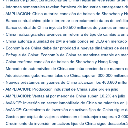
- Precios de productos agrícolas de China registran leve repunte se
- Informes semestrales revelan fortaleza de industrias emergentes d
- AMPLIACION: China autoriza conexión de bolsas de Shenzhen y 
- Banco central chino pide interpretar correctamente datos de crédit
- Banco central de China inyecta 80.500 millones de yuanes en mer
- China realiza grandes avances en reforma de tipo de cambio a un
- China autoriza a unidad de BM a emitir bonos en DEG en mercado 
- Economía de China debe dar prioridad a nuevas dinámicas de desar
- Enfoque de China: Economía de China se mantiene estable en medi
- China reafirma conexión de bolsas de Shenzhen y Hong Kong
- Mercado de automóviles de China continúa creciendo de manera e
- Adquisiciones gubernamentales de China superan 300.000 millone
- Nuevos préstamos en yuanes de China alcanzan los 463.600 millone
- AMPLIACION: Producción industrial de China sube 6% en julio
- AMPLIACION: Ventas al por menor de China suben 10,2% en julio
- AVANCE: Inversión en sector inmobiliario de China se ralentiza en ju
- AVANCE: Crecimiento de inversión en activos fijos de China sigue
- Gastos per cápita de viajeros chinos en el extranjero superan 3.00
- Crecimiento de inversión en activos fijos de China sigue desaceler