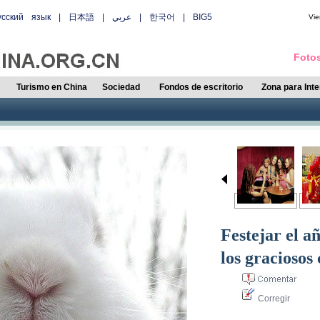
усский язык
|
日本語
|
عربي
|
한국어
|
BIG5
Vie
Fotos
Turismo en China
Sociedad
Fondos de escritorio
Zona para Int
Festejar el a
los graciosos 
Corregir