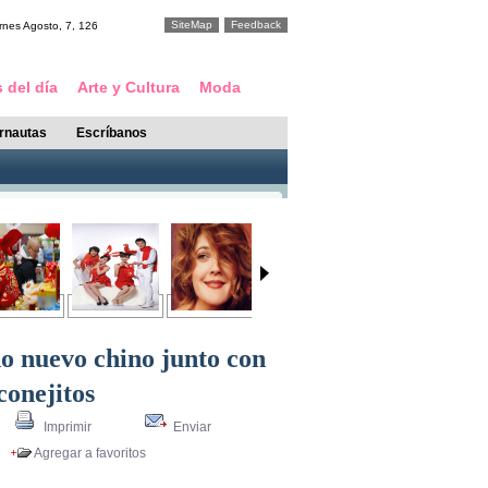
SiteMap
Feedback
rnes
Agosto
,
7
,
126
 del día
Arte y Cultura
Moda
ernautas
Escríbanos
ño nuevo chino junto con
conejitos
Imprimir
Enviar
Agregar a favoritos