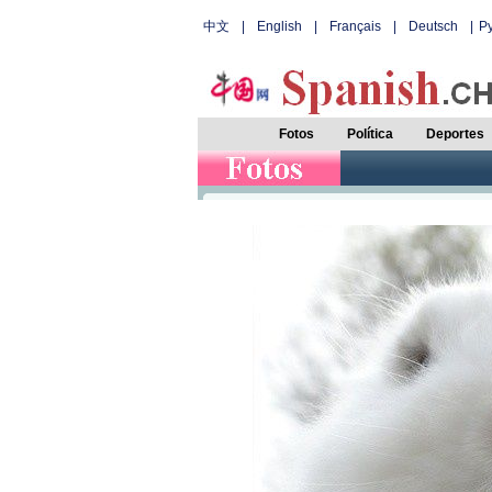
中文
|
English
|
Français
|
Deutsch
|
Р
Fotos
Política
Deportes