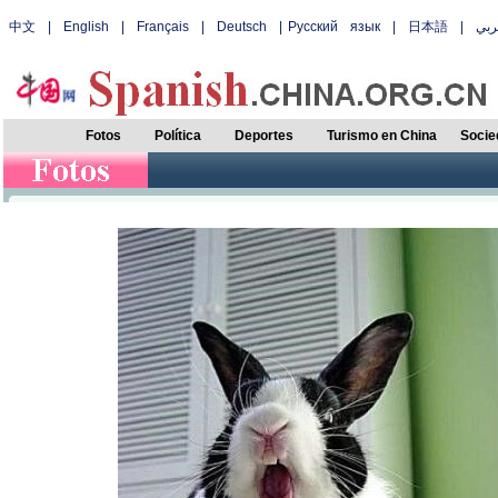
中文
|
English
|
Français
|
Deutsch
|
Русский язык
|
日本語
|
بي
Fotos
Política
Deportes
Turismo en China
Socie