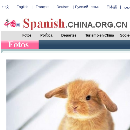
中文
|
English
|
Français
|
Deutsch
|
Русский язык
|
日本語
|
بي
Fotos
Política
Deportes
Turismo en China
Socie