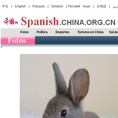
中文
|
English
|
Français
|
Deutsch
|
Русский язык
|
日本語
|
بي
Fotos
Política
Deportes
Turismo en China
Socie