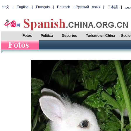
中文
|
English
|
Français
|
Deutsch
|
Русский язык
|
日本語
|
بي
Fotos
Política
Deportes
Turismo en China
Socie