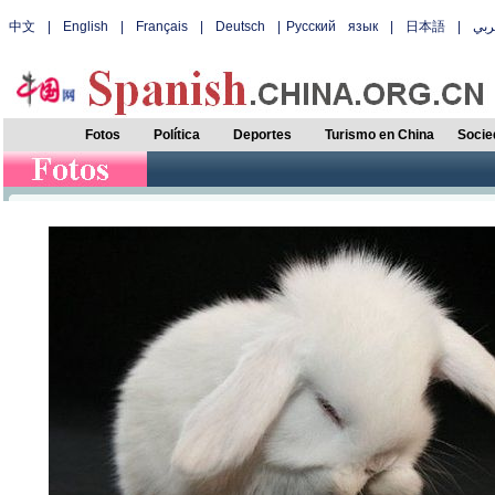
中文
|
English
|
Français
|
Deutsch
|
Русский язык
|
日本語
|
بي
Fotos
Política
Deportes
Turismo en China
Socie