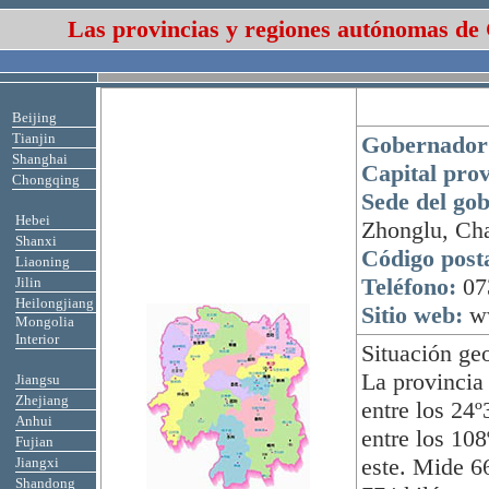
Las provincias y regiones autónomas de
Beijing
Tianjin
Gobernador
Shanghai
Capital prov
Chongqing
Sede del gob
Hebei
Zhonglu, Ch
Shanxi
Código posta
Liaoning
Teléfono:
07
Jilin
Heilongjiang
Sitio web:
w
Mongolia
Interior
Situación geo
La provincia
Jiangsu
Zhejiang
entre los 24º
Anhui
entre los 108
Fujian
este. Mide 66
Jiangxi
Shandong