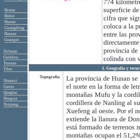
774 kilómetro
superficie d
Henan
Hubei
cifra que sig
Hunan
coloca a la p
Guangdong
entre las pro
Hainan
Guangxi
directamente
provincia de 
Sichuan
Guizhou
colinda con v
Yunnan
I. Geografía y recur
Tibet
Topografía
La provincia de Hunan se i
Shaanxi
el norte en la forma de let
Gansu
Qinghai
montañas Mufu y la cordill
Ningxia
cordillera de Nanling al s
Xinjiang
Xuefeng al oeste. Por el n
extiende la llanura de Don
está formado de terrenos 
montañas ocupan el 51,2% d