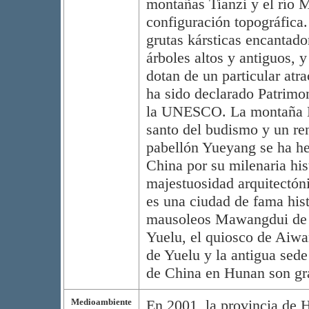
montañas Tianzi y el río 
configuración topográfica.
grutas kársticas encantado
árboles altos y antiguos, y
dotan de un particular atr
ha sido declarado Patrimo
la UNESCO. La montaña He
santo del budismo y un re
pabellón Yueyang se ha he
China por su milenaria his
majestuosidad arquitectóni
es una ciudad de fama histó
mausoleos Mawangdui de l
Yuelu, el quiosco de Aiwan
de Yuelu y la antigua sed
de China en Hunan son gra
Medioambiente
En 2001, la provincia de 