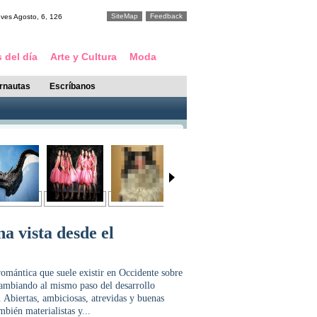
SiteMap
Feedback
eves
Agosto
,
6
,
126
 del día
Arte y Cultura
Moda
ernautas
Escríbanos
a vista desde el
omántica que suele existir en Occidente sobre
cambiando al mismo paso del desarrollo
 Abiertas, ambiciosas, atrevidas y buenas
mbién materialistas y...