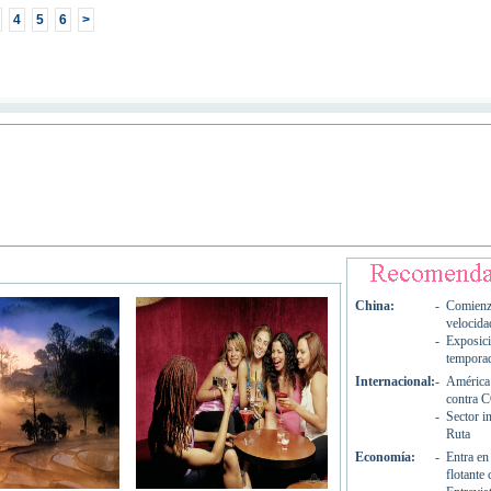
4
5
6
>