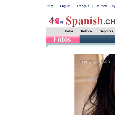
中文
|
English
|
Français
|
Deutsch
|
Р
Fotos
Política
Deportes