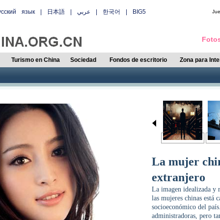
усский язык
|
日本語
|
عربي
|
한국어
|
BIG5
Ju
Fotos
Turismo en China
Sociedad
Fondos de escritorio
Zona para Int
La mujer chin
extranjero
La imagen idealizada y r
las mujeres chinas está 
socioeconómico del país.
administradoras, pero ta