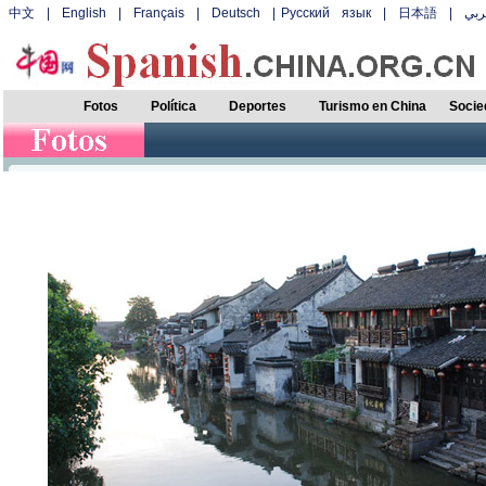
中文
|
English
|
Français
|
Deutsch
|
Русский язык
|
日本語
|
بي
Fotos
Política
Deportes
Turismo en China
Socie