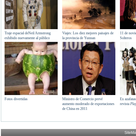
SiteM