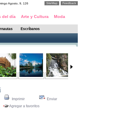
SiteMap
Feedback
mingo
Agosto
,
9
,
126
 del día
Arte y Cultura
Moda
ernautas
Escríbanos
i
Imprimir
Enviar
Agregar a favoritos