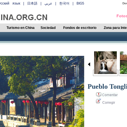
усский язык
|
日本語
|
عربي
|
한국어
|
BIG5
Do
Fotos
Turismo en China
Sociedad
Fondos de escritorio
Zona para Int
Pueblo Tongl
Corregir