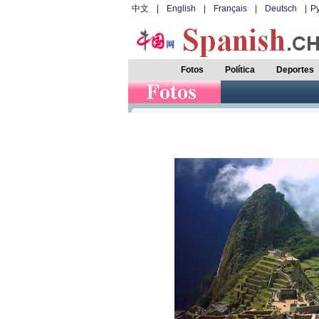
中文
|
English
|
Français
|
Deutsch
|
Р
Fotos
Política
Deportes