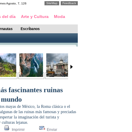
SiteMap
Feedback
rnes
Agosto
,
7
,
126
 del día
Arte y Cultura
Moda
ernautas
Escríbanos
ás fascinantes ruinas
el mundo
tos mayas de México, la Roma clásica o el
 algunas de las ruinas más famosas y preciadas
spertar la imaginación del turista y
 culturas lejanas.
Imprimir
Enviar