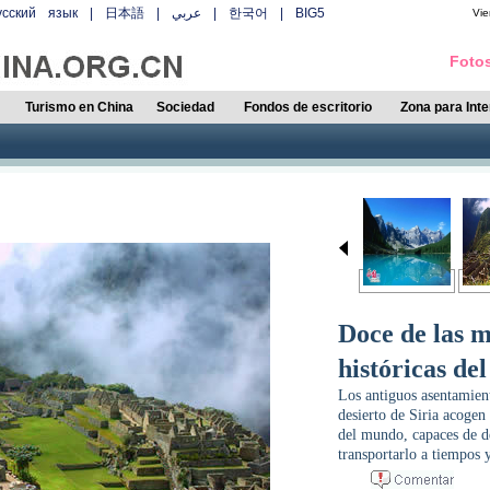
усский язык
|
日本語
|
عربي
|
한국어
|
BIG5
Vie
Fotos
Turismo en China
Sociedad
Fondos de escritorio
Zona para Int
Doce de las m
históricas d
Los antiguos asentamien
desierto de Siria acogen
del mundo, capaces de de
transportarlo a tiempos y