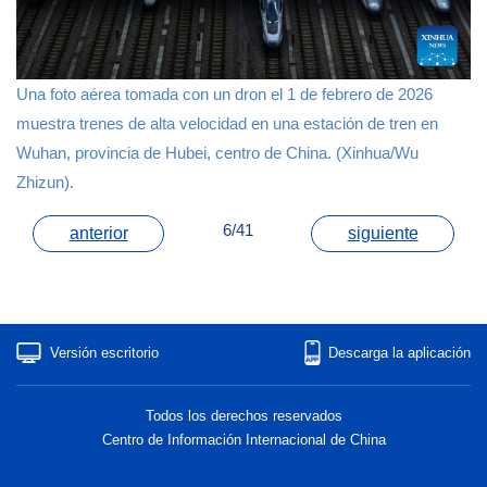
Una foto aérea tomada con un dron el 1 de febrero de 2026
muestra trenes de alta velocidad en una estación de tren en
Wuhan, provincia de Hubei, centro de China. (Xinhua/Wu
Zhizun).
6/41
anterior
siguiente
Versión escritorio
Descarga la aplicación
Todos los derechos reservados
Centro de Información Internacional de China