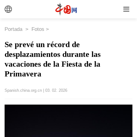
Portada
>
Fotos
>
Se prevé un récord de
desplazamientos durante las
vacaciones de la Fiesta de la
Primavera
Spanish.china.org.cn
|
03. 02. 2026