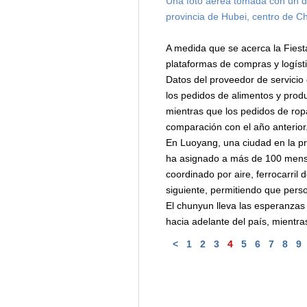
Una foto aérea tomada con un dr
provincia de Hubei, centro de C
A medida que se acerca la Fiest
plataformas de compras y logísti
Datos del proveedor de servicio
los pedidos de alimentos y prod
mientras que los pedidos de ropa
comparación con el año anterior
En Luoyang, una ciudad en la pro
ha asignado a más de 100 mensaj
coordinado por aire, ferrocarril 
siguiente, permitiendo que perso
El chunyun lleva las esperanzas 
hacia adelante del país, mientra
<
1
2
3
4
5
6
7
8
9