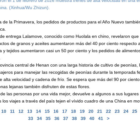
on el 1 de febrero de 2026 muestra trenes de alta velocidad en una e
hina. (Xinhua/Wu Zhizun).
a de la Primavera, los pedidos de productos para el Año Nuevo tambi
ca.
 de entrega Lalamove, conocido como Huolala en chino, revelaron que 
uctos de granos y aceites aumentaron más del 40 por ciento respecto 
 y tejidos aumentaron casi un 50 por ciento y los pedidos de alimento
.
vincia central de Henan con una larga historia de cultivo de peonías, 
eros para manejar las recogidas de peonías durante la temporada festi
de alta velocidad y cadena de frío. Se espera que más del 90 por ciento
nas lejanas también disfruten de estas flores.
de las personas por una vida mejor, devuelve a algunos a sus lugares d
s los viajes a través del país tejen el vívido cuadro de una China en mo
10
11
12
13
14
15
16
17
18
19
20
21
22
23
24
25
33
34
35
36
37
38
39
40
41
>