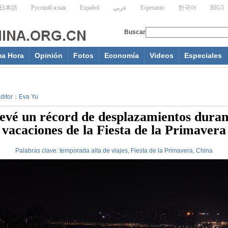
ma Hora
Opinión
Fotos
Economía
Videos
Especiales
 Editor：Eva Yu
evé un récord de desplazamientos duran
vacaciones de la Fiesta de la Primavera
Palabras clave:
temporada alta de viajes, Fiesta de la Primavera, China