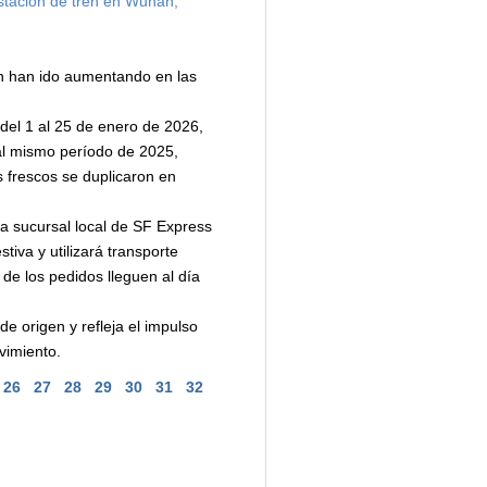
stación de tren en Wuhan,
én han ido aumentando en las
del 1 al 25 de enero de 2026,
al mismo período de 2025,
s frescos se duplicaron en
la sucursal local de SF Express
va y utilizará transporte
 de los pedidos lleguen al día
e origen y refleja el impulso
vimiento.
26
27
28
29
30
31
32