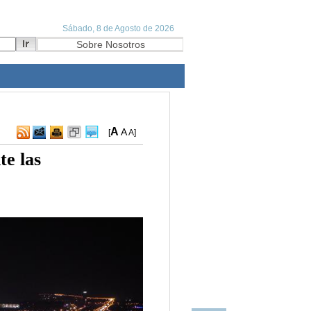
A
A
[
A
]
te las