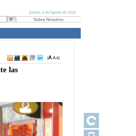
A
A
[
A
]
te las