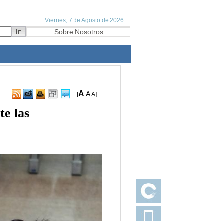
A
A
[
A
]
te las