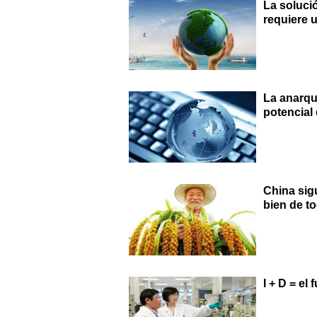
La soluci
requiere 
La anarqu
potencial
China sig
bien de t
I + D = el