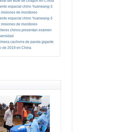
tival del Bote de Dragón en China
ento espacial chino Yuanwang-3
 misiones de monitoreo
ento espacial chino Yuanwang-3
 misiones de monitoreo
illeres chinos presentan examen
iversidad
imera cachorra de panda gigante
io de 2019 en China