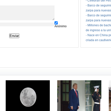
-
Celebran del Fes
-
Barco de seguimi
zarpa para nuevas
-
Barco de seguimi
zarpa para nuevas
-
Millones de bach
Anónimo
de ingreso a la un
-
Nace en China pr
criada en cautiver