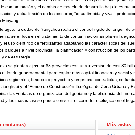
de contaminación y el cambio de modelo de desarrollo bajo la estructu
ación y actualización de los sectores, “agua límpida y viva”, protecci
hu Minyang.
 agua, la ciudad de Yangzhou realiza el control rígido del origen de ag
ierra, se enfoca en el tratamiento de contaminación amplia en la agricul
 y el uso científico de fertilizantes adaptando las características del sue
os parques a nivel provincial, la planificación y construcción de los par
 y de estrategia.
zo se plantea ejecutar 68 proyectos con una inversión de casi 30 bill
el fondo gubernamental para captar más capital financiero y social y r
icos regionales, fondos de proyectos y empresas contratistas, se fun
 Jianghuai y el “Fondo de Construcción Ecológica de Zona Urbana y 
ar las ventajas de organización del gobierno y la eficiencia del merc
dad y las masas, así se puede convertir el corredor ecológico en el hog
omentarios)
Más vistos