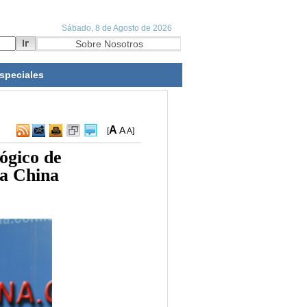
speciales
A
A
[
A
]
ógico de
la China