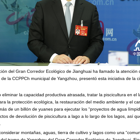
cción del Gran Corredor Ecológico de Jianghuai ha llamado la atención 
 de la CCPPCh municipal de Yangzhou, presentó esta iniciativa de la c
liminar la capacidad productiva atrasada, tratar la piscicultura en el 
para la protección ecológica, la restauración del medio ambiente y el c
ás de un billón de yuanes para ejecutar los “proyectos de agua límpid
tos de devolución de piscicultura a lago a lo largo de los lagos, así q
.
onsiderar montañas, aguas, tierra de cultivo y lagos como una “comun
lto del tramo de Yangzhou del Gran Corredor Ecológico de Jianghuai. Ej