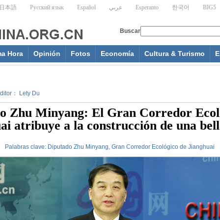
ma Hora
Opinión
Fotos
Economía
Cultura & Turismo
E
Editor： Lety Du
o Zhu Minyang: El Gran Corredor Ecol
ai atribuye a la construcción de una bel
Palabras clave:
Diputado
Zhu
Minyang,
Gran
Corredor
Ecológico
de
Jianghuai