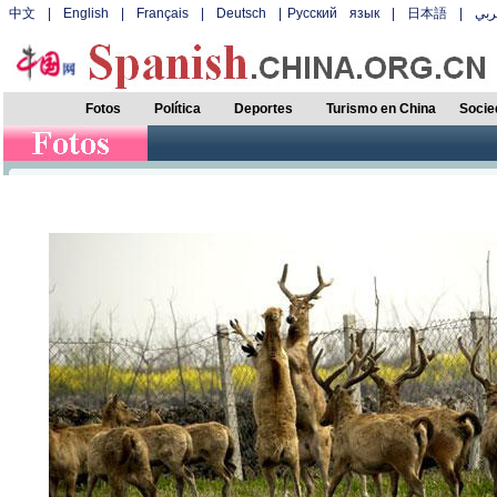
中文
|
English
|
Français
|
Deutsch
|
Русский язык
|
日本語
|
بي
Fotos
Política
Deportes
Turismo en China
Socie