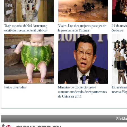
SiteM