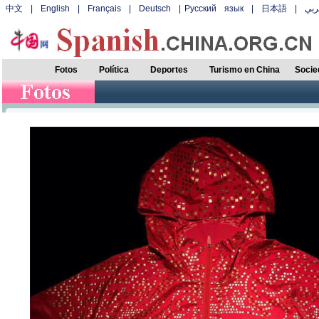
中文
|
English
|
Français
|
Deutsch
|
Русский язык
|
日本語
|
بي
Fotos
Política
Deportes
Turismo en China
Socie