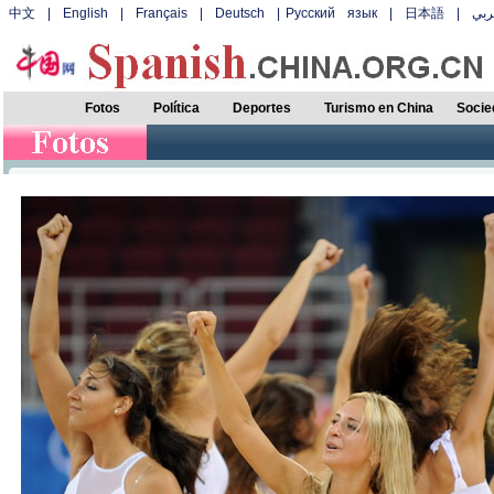
中文
|
English
|
Français
|
Deutsch
|
Русский язык
|
日本語
|
بي
Fotos
Política
Deportes
Turismo en China
Socie