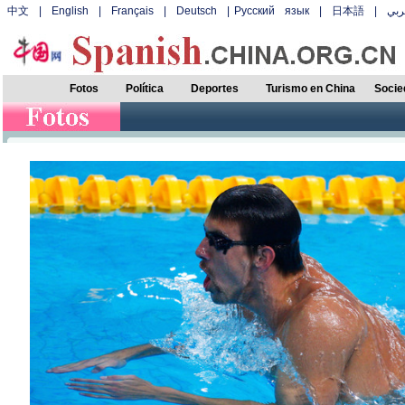
中文
|
English
|
Français
|
Deutsch
|
Русский язык
|
日本語
|
بي
Fotos
Política
Deportes
Turismo en China
Socie