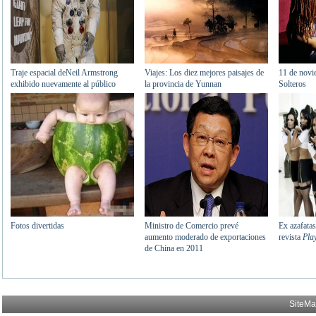
SiteM