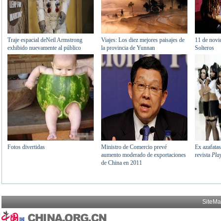
SiteM