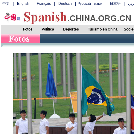
中文
|
English
|
Français
|
Deutsch
|
Русский язык
|
日本語
|
بي
Fotos
Política
Deportes
Turismo en China
Socie