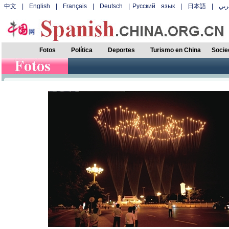
中文
|
English
|
Français
|
Deutsch
|
Русский язык
|
日本語
|
بي
Fotos
Política
Deportes
Turismo en China
Socie