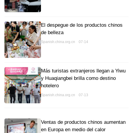
El despegue de los productos chinos
de belleza
Spanish.china.org.cn 07-14
Más turistas extranjeros llegan a Yiwu
y Huaqiangbei brilla como destino
hotelero
Spanish.china.org.cn 07-13
Ventas de productos chinos aumentan
en Europa en medio del calor