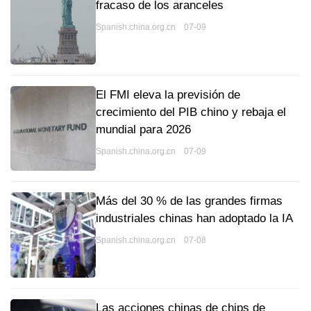
fracaso de los aranceles
Spanish.china.org.cn 07-09
El FMI eleva la previsión de
crecimiento del PIB chino y rebaja el
mundial para 2026
Spanish.china.org.cn 07-09
Más del 30 % de las grandes firmas
industriales chinas han adoptado la IA
Spanish.china.org.cn 07-08
Las acciones chinas de chips de