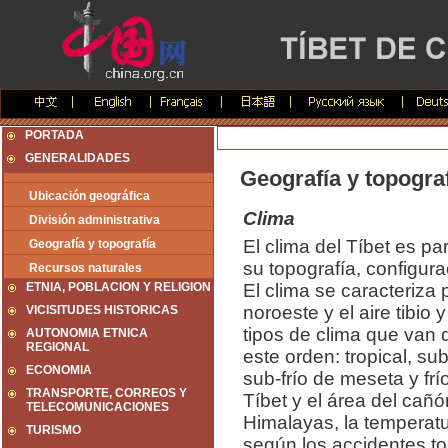
PORTADA
GENERALIDADES
Geografía y topogra
Ubicación geográfica
Clima
División administrativa
El clima del Tíbet es pa
Geografía y topografía
su topografía, configura
Recursos naturales
ETNIA, POBLACION Y RELIGION
El clima se caracteriza p
noroeste y el aire tibio
VICISITUDES HISTORICAS
tipos de clima que van 
AUTONOMIA ETNICA
REGIONAL
este orden: tropical, su
ECONOMIA
sub-frío de meseta y fr
TRANSPORTE, CORREOS Y
Tíbet y el área del cañó
TELECOMUNICACIONES
Himalayas, la temperat
TURISMO
según los accidentes top