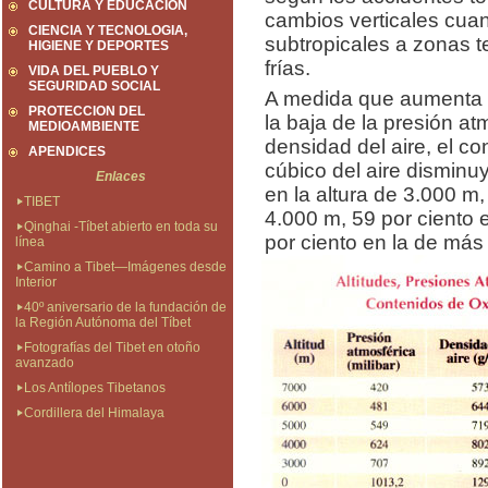
CULTURA Y EDUCACION
cambios verticales cua
CIENCIA Y TECNOLOGIA,
subtropicales a zonas t
HIGIENE Y DEPORTES
frías.
VIDA DEL PUEBLO Y
SEGURIDAD SOCIAL
A medida que aumenta la
PROTECCION DEL
la baja de la presión at
MEDIOAMBIENTE
densidad del aire, el c
APENDICES
cúbico del aire disminu
Enlaces
en la altura de 3.000 m,
TIBET
4.000 m, 59 por ciento
Qinghai -Tíbet abierto en toda su
por ciento en la de más
línea
Camino a Tibet—Imágenes desde
Interior
40º aniversario de la fundación de
la Región Autónoma del Tíbet
Fotografías del Tibet en otoño
avanzado
Los Antílopes Tibetanos
Cordillera del Himalaya