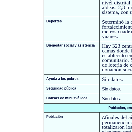
nivel distrita
aldeas. 2,3 m
sistema, con 
terminó la 
Deportes
Se
fortalecimien
metros cuadra
yuanes.
Hay 323 centr
Bienestar social y asistencia
camas donde h
establecido en
comunitario. 
de lotería de 
donación soci
Sin datos.
Ayuda a los pobres
Seguridad pública
Sin datos.
Causas de minusválidos
Sin datos.
Población, em
finales del 
Población
A
permanencia d
totalizaron l
el mismo perí