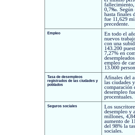
fallecimiento
0,7‰. Según e
hasta finales
fue
11,629 mi
precedente.
En todo el añ
Empleo
nuevos trabaj
con una subid
143.200 puest
7,27% en comp
desempleados.
empleo de car
13.000 persona
A
finales del
Tasa de desempleos
registrados de las ciudades y
las ciudades 
poblados
comparación c
desempleo fue
procentuales.
Los suscritore
Seguros sociales
desempleo y a
millones, 4,8
aumento de 11
del 98% la ta
sociales.