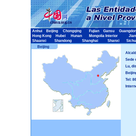
Anhui
Beijing
Chongqing
Fujian
Gansu
Guangdo
Hong Kong
Hubei
Hunan
Mongolia Interior
Jia
Shaanxi
Shandong
Shanghai
Shanxi
Sich
Beijing
Alcal
Sede d
Lu, d
Beijin
Tel: 
Intern