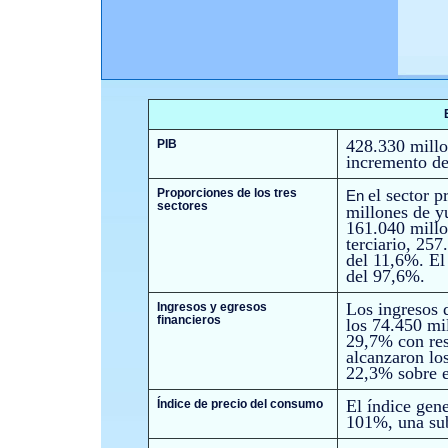
428.330 millo
PIB
incremento de
el sector p
Proporciones de los tres
En
sectores
millones de y
161.040 millo
terciario, 25
del 11,6%. El 
del 97,6%.
Los ingresos d
Ingresos y egresos
financieros
los
74.450 mil
29,7% con res
alcanzaron lo
22,3% sobre e
El índice gene
Índice de precio del consumo
101%, una sub