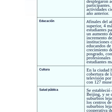
desplegaron a
participantes
actividades c
año anterior.
finales del 
Educación
A
superior, 4 m
estudiantes pa
un aumento d
incremento de
instituciones 
educandos de 
crecimiento d
posgrado, con
profesionales
estudiantes m
En la ciudad 
Cultura
cobertura de l
televisión por
con 127 museos
Se estableció
Salud pública
Beijing, y se 
suburbios lej
los centros d
suburbios leja
cooperativa de