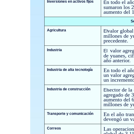
n todo el año
Inversiones en activos fijos
E
sumaron los 2
aumento del 1
S
valor global
Agricultura
El
millones de y
precedente.
valor agre
Industria
El
de yuanes, ci
año anterior.
En todo el año
Industria de alta tecnología
un valor agre
un incremento
sector de la
Industria de construcción
El
agregado de 3
aumento del 6
millones de y
En el año tra
Transporte y comunicación
devengó un va
Las operacion
Correos
global de 3.1