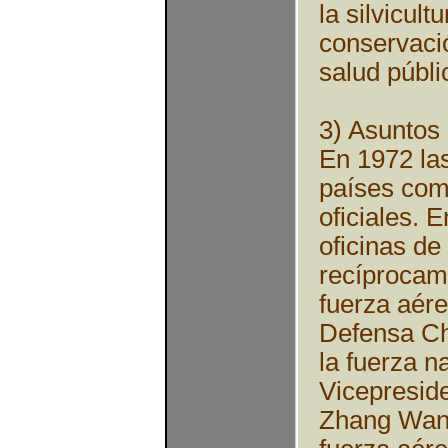
la silvicult
conservació
salud públi
3) Asuntos 
En 1972 la
países com
oficiales. 
oficinas de
recíprocam
fuerza aére
Defensa Ch
la fuerza n
Vicepreside
Zhang Wann