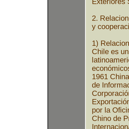
Exteriores
2. Relacio
y cooperac
1) Relacio
Chile es un
latinoamer
económicos
1961 China 
de Informa
Corporació
Exportación
por la Ofi
Chino de P
Internacion