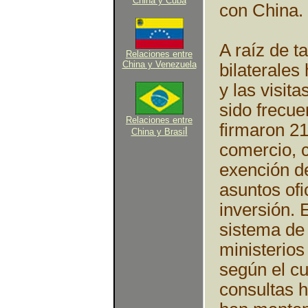
China y Cuba
con China.
A raíz de t
Relaciones entre
China y Venezuela
bilaterales
y las visita
sido frecue
Relaciones entre
firmaron 21
l
China y Brasi
comercio, c
exención d
asuntos ofi
inversión. 
sistema de 
ministerios
según el c
consultas h