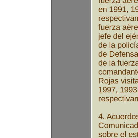
fuerza aére
en 1991, 1
respectiva
fuerza aér
jefe del ej
de la polic
de Defensa
de la fuerz
comandante
Rojas visit
1997, 1993
respectiva
4. Acuerdo
Comunicado
sobre el es