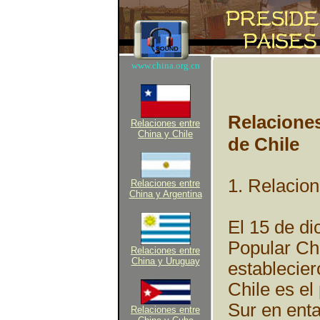
www.china.org.cn
Relaciones
Relaciones entre
China y Chile
de Chile
1. Relacion
Relaciones entre
China y Argentina
El 15 de di
Popular Chi
Relaciones entre
China y Uruguay
establecier
Chile es el
Sur en enta
Relaciones entre