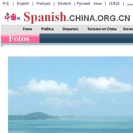
中文
|
English
|
Français
|
Deutsch
|
Русский язык
|
日本語
|
بي
Fotos
Política
Deportes
Turismo en China
Socie