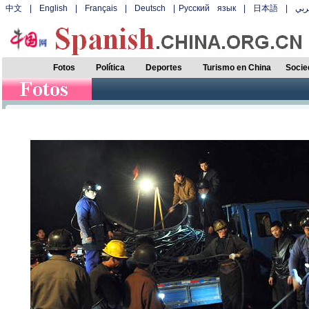
中文
|
English
|
Français
|
Deutsch
|
Русский язык
|
日本語
|
بي
Fotos
Política
Deportes
Turismo en China
Socie