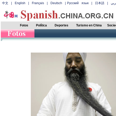
中文
|
English
|
Français
|
Deutsch
|
Русский язык
|
日本語
|
بي
Fotos
Política
Deportes
Turismo en China
Socie