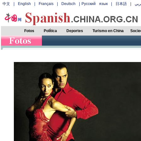
中文
|
English
|
Français
|
Deutsch
|
Русский язык
|
日本語
|
بي
Fotos
Política
Deportes
Turismo en China
Socie