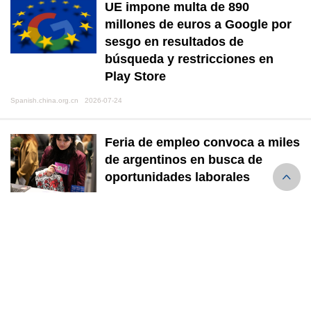
UE impone multa de 890
millones de euros a Google por
sesgo en resultados de
búsqueda y restricciones en
Play Store
Spanish.china.org.cn 2026-07-24
Feria de empleo convoca a miles
de argentinos en busca de
oportunidades laborales
Spanish.china.org.cn 2026-07-24
Matemático chino se convierte
en el vicepresidente más joven
de la IMU en dos décadas