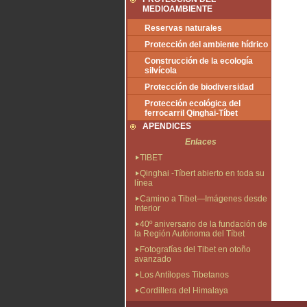
MEDIOAMBIENTE
Reservas naturales
Protección del ambiente hídrico
Construcción de la ecología
silvícola
Protección de biodiversidad
Protección ecológica del
ferrocarril Qinghai-Tíbet
APENDICES
Enlaces
TIBET
Qinghai -Tíbert abierto en toda su
línea
Camino a Tibet—Imágenes desde
Interior
40º aniversario de la fundación de
la Región Autónoma del Tíbet
Fotografías del Tibet en otoño
avanzado
Los Antílopes Tibetanos
Cordillera del Himalaya