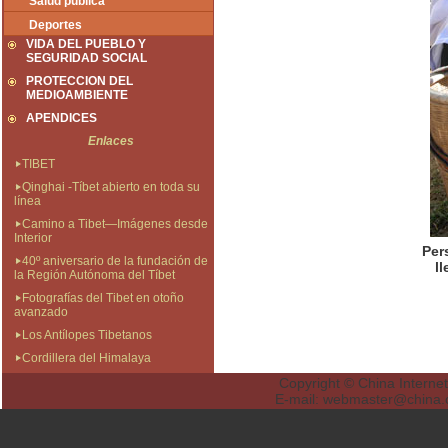
Salud pública
Deportes
VIDA DEL PUEBLO Y
SEGURIDAD SOCIAL
PROTECCION DEL
MEDIOAMBIENTE
APENDICES
Enlaces
TIBET
Qinghai -Tíbet abierto en toda su
línea
Camino a Tibet—Imágenes desde
Interior
Per
40º aniversario de la fundación de
l
la Región Autónoma del Tíbet
Fotografías del Tibet en otoño
avanzado
Los Antílopes Tibetanos
Cordillera del Himalaya
Copyright © China Internet
E-mail: webmaster@ch