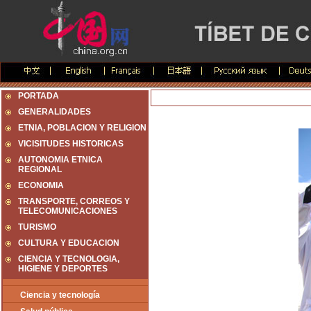
PORTADA
GENERALIDADES
ETNIA, POBLACION Y RELIGION
VICISITUDES HISTORICAS
AUTONOMIA ETNICA
REGIONAL
ECONOMIA
TRANSPORTE, CORREOS Y
TELECOMUNICACIONES
TURISMO
CULTURA Y EDUCACION
CIENCIA Y TECNOLOGIA,
HIGIENE Y DEPORTES
Ciencia y tecnología