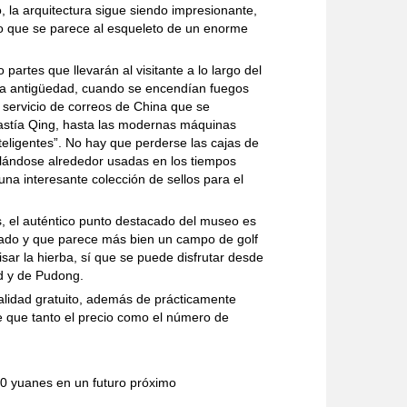
tro, la arquitectura sigue siendo impresionante,
o que se parece al esqueleto de un enorme
 partes que llevarán al visitante a lo largo del
 la antigüedad, cuando se encendían fuegos
 servicio de correos de China que se
nastía Qing, hasta las modernas máquinas
nteligentes”. No hay que perderse las cajas de
llándose alrededor usadas en los tiempos
una interesante colección de sellos para el
, el auténtico punto destacado del museo es
ejado y que parece más bien un campo de golf
sar la hierba, sí que se puede disfrutar desde
nd y de Pudong.
alidad gratuito, además de prácticamente
e que tanto el precio como el número de
10 yuanes en un futuro próximo