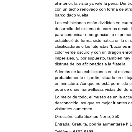
al interior, la visita ya vale la pena. Den
con un techo renovado con forma de atri
barco dado vuelta.
Las exhibiciones están divididas en cuatro
desarrollo del sistema de correos desde
para comunicar emergencias, o el primer
estableció de forma sistemática en la di
clasificadoras o los futuristas “buzones i
color verde oscuro y con un dragón enro
imperiales, y, por supuesto, también hay 
disfrute de los aficionados a la filatelia.
Además de las exhibiciones en sí mismas
probablemente el jardín, situado en el t
en miniatura. Aunque no está permitido pi
aquí de unas maravillosas vistas del Bu
Lo mejor de todo, el museo es en la actu
desconocido, así que es mejor ir antes d
visitantes aumenten.
Dirección: calle Suzhou Norte, 250
Entrada: Gratuita, podría aumentarse h 
Teléfono: 6362-9898