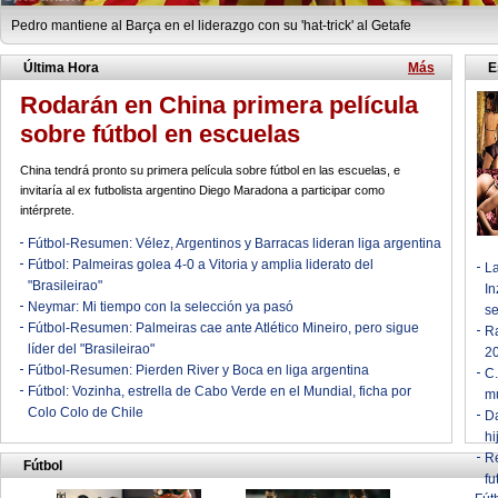
Pedro mantiene al Barça en el liderazgo con su 'hat-trick' al Getafe
Última Hora
Más
E
Rodarán en China primera película
sobre fútbol en escuelas
China tendrá pronto su primera película sobre fútbol en las escuelas, e
invitaría al ex futbolista argentino Diego Maradona a participar como
intérprete.
Fútbol-Resumen: Vélez, Argentinos y Barracas lideran liga argentina
Fútbol: Palmeiras golea 4-0 a Vitoria y amplia liderato del
La
"Brasileirao"
In
Neymar: Mi tiempo con la selección ya pasó
s
Fútbol-Resumen: Palmeiras cae ante Atlético Mineiro, pero sigue
R
líder del "Brasileirao"
20
Fútbol-Resumen: Pierden River y Boca en liga argentina
C.
Fútbol: Vozinha, estrella de Cabo Verde en el Mundial, ficha por
mu
Colo Colo de Chile
D
hi
Re
Fútbol
fu