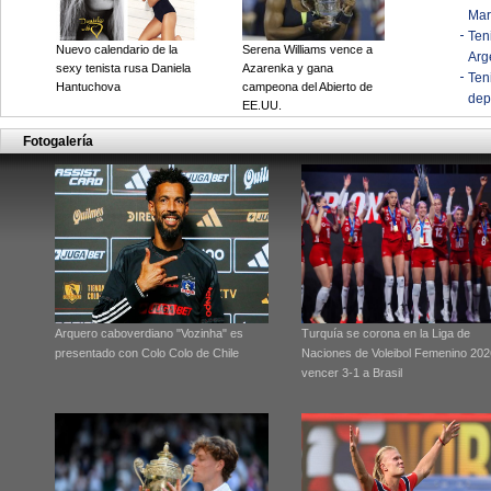
Mar
Ten
Nuevo calendario de la
Serena Williams vence a
Arg
sexy tenista rusa Daniela
Azarenka y gana
Ten
Hantuchova
campeona del Abierto de
dep
EE.UU.
Fotogalería
Arquero caboverdiano "Vozinha" es
Turquía se corona en la Liga de
presentado con Colo Colo de Chile
Naciones de Voleibol Femenino 202
vencer 3-1 a Brasil