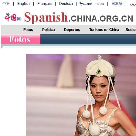
中文
|
English
|
Français
|
Deutsch
|
Русский язык
|
日本語
|
بي
Fotos
Política
Deportes
Turismo en China
Socie