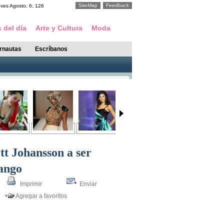
SiteMap
Feedback
eves
Agosto
,
6
,
126
 del día
Arte y Cultura
Moda
ernautas
Escríbanos
tt Johansson a ser
ango
Imprimir
Enviar
Agregar a favoritos