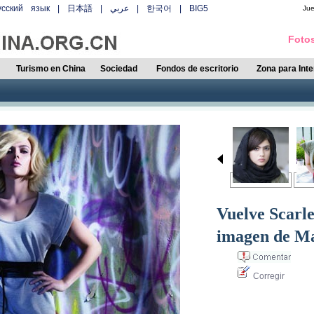
усский язык
|
日本語
|
عربي
|
한국어
|
BIG5
Ju
Fotos
Turismo en China
Sociedad
Fondos de escritorio
Zona para Int
Vuelve Scarle
imagen de M
Corregir