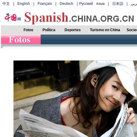
中文
|
English
|
Français
|
Deutsch
|
Русский язык
|
日本語
|
بي
Fotos
Política
Deportes
Turismo en China
Socie