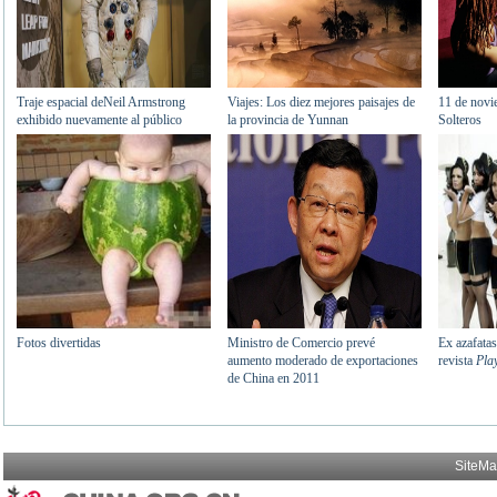
SiteM