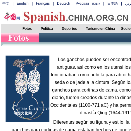
中文
|
English
|
Français
|
Deutsch
|
Русский язык
|
日本語
|
بي
Fotos
Política
Deportes
Turismo en China
Socie
Los ganchos pueden ser encontra
antiguas, así como en los utensilios
funcionaban como hebilla para abroch
seda o de jade a la cintura. Según lo
ganchos para cortinas de cama, como 
diario, fueron creados durante la dina
Occidentales (1100-771 aC) y ha perm
dinastía Qing (1644-1911
Diferentes según su figura y estilo, l
ganchos para cortinas de cama estaban hechos de tonele