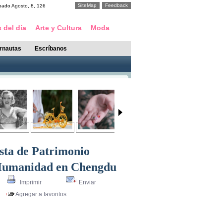
SiteMap
Feedback
bado
Agosto
,
8
,
126
 del día
Arte y Cultura
Moda
ernautas
Escríbanos
esta de Patrimonio
 Humanidad en Chengdu
Imprimir
Enviar
Agregar a favoritos