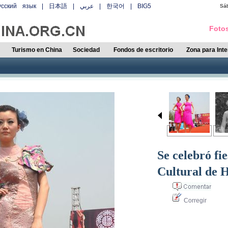
усский язык
|
日本語
|
عربي
|
한국어
|
BIG5
Sá
Fotos
Turismo en China
Sociedad
Fondos de escritorio
Zona para Int
Se celebró fi
Cultural de
Corregir