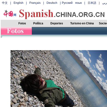
中文
|
English
|
Français
|
Deutsch
|
Русский язык
|
日本語
|
بي
Fotos
Política
Deportes
Turismo en China
Socie