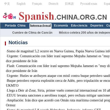
Portada
China
Economía
Edu-ciencia
Deportes
Cu
Cumbre de Clima de Cancún
México celebra 200 años de indepe
Noticias
Sismo de magnitud 5,2 ocurre en Nueva Guinea, Papúa Nueva Guinea i
·
Urgente: Comunicación con líder iraní supremo Mojtaba Jamenei es "muy 
·
dice presidente de Irán
Flash: Comunicación con líder iraní supremo Mojtaba Jamenei es "muy di
·
dice presidente de Irán
Urgente: Hutíes se atribuyen ataque con misil contra buque petrolero saud
·
Buque petrolero reporta explosión cerca de Adén, pero tripulación se encue
·
UKMTO
Llega a Deir al-Zour, Siria, primer vuelo comercial internacional en 10 
·
EEUU levanta sanciones a aerolínea iraquí, pero rechaza mitigar sanciones
·
Ampliación: Irán dice que acordó con Omán ruta marítima comercial prop
·
Ormuz