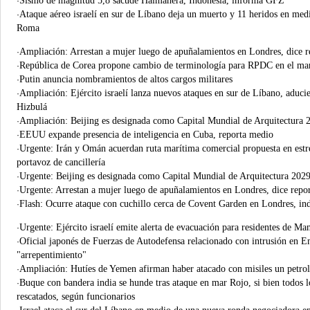
Sismo de magnitud 5,8 sacude Halmahera, Indonesia, informa GFZ
·
Ataque aéreo israelí en sur de Líbano deja un muerto y 11 heridos en med
·
Roma
Ampliación: Arrestan a mujer luego de apuñalamientos en Londres, dice r
·
República de Corea propone cambio de terminología para RPDC en el marc
·
Putin anuncia nombramientos de altos cargos militares
·
Ampliación: Ejército israelí lanza nuevos ataques en sur de Líbano, aduci
·
Hizbulá
Ampliación: Beijing es designada como Capital Mundial de Arquitectura
·
EEUU expande presencia de inteligencia en Cuba, reporta medio
·
Urgente: Irán y Omán acuerdan ruta marítima comercial propuesta en est
·
portavoz de cancillería
Urgente: Beijing es designada como Capital Mundial de Arquitectura 20
·
Urgente: Arrestan a mujer luego de apuñalamientos en Londres, dice repo
·
Flash: Ocurre ataque con cuchillo cerca de Covent Garden en Londres, ind
·
Urgente: Ejército israelí emite alerta de evacuación para residentes de Ma
·
Oficial japonés de Fuerzas de Autodefensa relacionado con intrusión en 
·
"arrepentimiento"
Ampliación: Hutíes de Yemen afirman haber atacado con misiles un petrol
·
Buque con bandera india se hunde tras ataque en mar Rojo, si bien todos 
·
rescatados, según funcionarios