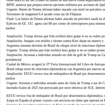
Israel ataca el sur del Líbano en medio de una nueva ronda negociadora 
·
RPDC anuncia que prepara nuevas opciones militares por acciones de Jap
·
Urgente: Hutíes de Yemen afirman haber atacado con misil un petrolero s
·
Terremoto de magnitud 6,4 sacude costa sur de Filipinas
·
Flash: Los hutíes de Yemen afirman haber atacado un petrolero saudí en e
·
Ejército de EE. UU. agota casi 80 por ciento de interceptores para sistema
·
medios
Ampliación: Trump afirma que Irán recibirá duro golpe si no se reabre p
·
Ampliación: Ataques con misiles y drones contra Kiev dejan un muerto y 
·
Argentina lamenta decisión de Brasil de rebajar nivel de relaciones diplomá
·
Urgente: Trump afirma que Irán recibirá duro golpe si no se reabre pron
·
Ampliación: Arrestan a individuo armado en club de golf de Trump en Cali
·
presidencial
Ciudad de México acogerá la 37ª Feria Internacional del Libro de Antropo
·
Brasil rebaja nivel de relaciones diplomáticas con Argentina por nuevos a
·
Ampliación: EEUU revoca visa de embajadora de Brasil por desavenencia
·
medios
Urgente: Arrestan a individuo armado antes de visita de Trump a sur de C
·
Incendio Eaton de 2025 fue provocado por torre eléctrica de SCE, determ
·
EEUU revoca visa de embajador de Brasil por desavenencia diplomática,
·
Zarpa en España el primer crucero con servicios en chino que operará en
·