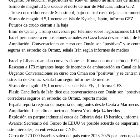
Urgente: Se escuchan explosiones en Kiev en medio de amenaza de misiles
·
Sismo de magnitud 5,6 sacude el norte de mar de Molucas, indica GFZ
·
Tiroteo ocurrido cerca de Sebastopol, bajo control ruso, deja cuatro muert
·
Sismo de magnitud 5,1 ocurre en isla de Kyushu, Japón, informa GFZ
·
Futuros de crudo cierran a la baja
·
Emir de Qatar y Trump conversan por teléfono sobre negociaciones EEU
·
Israel permanecerá en posiciones actuales en Gaza hasta desarme total de
·
Ampliación: Conversaciones en curso con Omán son "positivas" y se centr
·
seguras en estrecho de Ormuz, señala Irán según informes de medios
Israel y Líbano reanudan conversaciones en Roma con mediación de EE
·
Rescatan a 173 migrantes luego de incendio de embarcación en Canal de 
·
Urgente: Conversaciones en curso con Omán son "positivas" y se centran e
·
estrecho de Ormuz, señala Irán según informes de medios
Sismo de magnitud 5,1 ocurre al sur de islas Fiyi, informa GFZ
·
Flash: Cancillería de Irán dice que conversaciones con Omán son "positiv
·
corredores seguros en estrecho de Ormuz, reporta medio
España reporta regreso de mayoría de migrantes desde Ceuta a Marruecos
·
Ampliación: Incendio en metro de Nueva York deja 14 heridos
·
Explosión en parque industrial cerca de Teherán deja 18 heridos, informa
·
Avance: Secretario del Tesoro de EEUU ve posible acuerdo de reapertura
·
este miércoles, en entrevista con CNBC
Cerca de 270.000 israelíes salen del país entre 2023-2025 por preocupacio
·