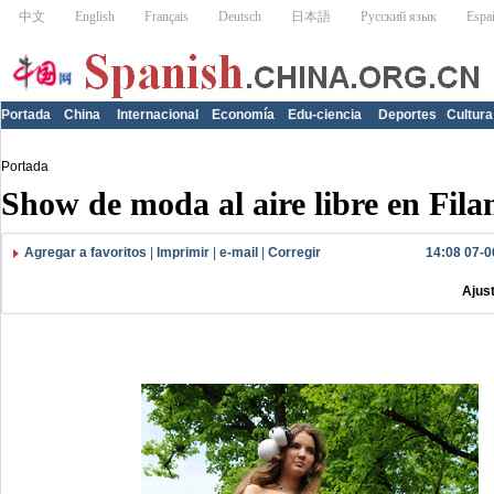
Portada
China
Internacional
Economía
Edu-ciencia
Deportes
Cultura
Portada
Show de moda al aire libre en Fila
Agregar a favoritos
|
Imprimir
|
e-mail
|
Corregir
14:08 07-0
Ajus