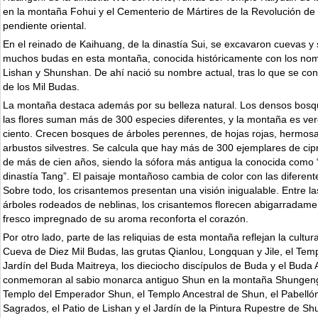
en la montaña Fohui y el Cementerio de Mártires de la Revolución de
pendiente oriental.
En el reinado de Kaihuang, de la dinastía Sui, se excavaron cuevas y 
muchos budas en esta montaña, conocida históricamente con los no
Lishan y Shunshan. De ahí nació su nombre actual, tras lo que se con
de los Mil Budas.
La montaña destaca además por su belleza natural. Los densos bosqu
las flores suman más de 300 especies diferentes, y la montaña es ve
ciento. Crecen bosques de árboles perennes, de hojas rojas, hermosa
arbustos silvestres. Se calcula que hay más de 300 ejemplares de cip
de más de cien años, siendo la sófora más antigua la conocida como “
dinastía Tang”. El paisaje montañoso cambia de color con las diferent
Sobre todo, los crisantemos presentan una visión inigualable. Entre las
árboles rodeados de neblinas, los crisantemos florecen abigarradamen
fresco impregnado de su aroma reconforta el corazón.
Por otro lado, parte de las reliquias de esta montaña reflejan la cultur
Cueva de Diez Mil Budas, las grutas Qianlou, Longquan y Jile, el Temp
Jardín del Buda Maitreya, los dieciocho discípulos de Buda y el Buda 
conmemoran al sabio monarca antiguo Shun en la montaña Shungen
Templo del Emperador Shun, el Templo Ancestral de Shun, el Pabellón
Sagrados, el Patio de Lishan y el Jardín de la Pintura Rupestre de Shu