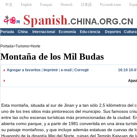
Portada
China
Internacional
Economía
Edu-ciencia
Deportes
Cultura
Portada
>
Turismo
>
Norte
Montaña de los Mil Budas
Agregar a favoritos
|
Imprimir
|
e-mail
|
Corregir
16:10 10-0
Ajus
Esta montaña, situada al sur de Jinan y a tan sólo 2,5 kilómetros del 
uno de los tres sitios más pintorescos del municipio. Sus famosos cri
entre las ocho escenas turísticas más promocionadas de la ciudad. E
abierta como parque, y a partir de 1981 convertida en una área turíst
su paisaje montañoso, y que incluye además estatuas de cuevas de lo
Huangshi de la dinastía Wei del Norte, ruinas del Templo Kaiyuan de l